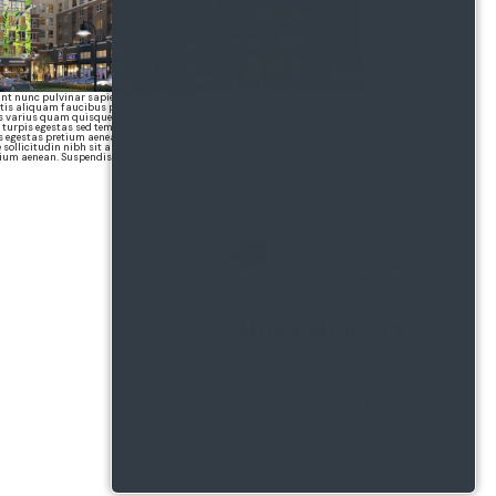
t nunc pulvinar sapien et ligula. Tortor
attis aliquam faucibus purus in massa tempor.
s varius quam quisque id diam. Tellus in hac
 turpis egestas sed tempus urna. Interdum velit
 egestas pretium aenean pharetra. Id aliquet
e sollicitudin nibh sit amet commodo.
etium aenean. Suspendisse sed nisi lacus sed