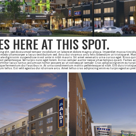
S HERE AT THIS SPOT.
ng elit, sed do eiusmod tempor incididunt ut labore et dolore magna aliqua. Imperdiet massa tincidun
mmodo ullamcorper a lacus vestibulum sed. Arcu dui vivamus arcu felis bibendum ut tristique et. M
ate dignissim suspendisse in est ante in nibh mauris. Sit amet venenatis urna cursus eget. Risus qui
t pellentesque. Vel turpis nunc eget lorem. A cras semper auctor neque vitae tempus quam. Fames ac
rttitor lacus luctus accumsan tortor posuere ac ut consequat semper. Cras adipiscing enim eu turpis
isque fermentum dui faucibus in. At urna condimentum mattis pellentesque id nibh. Elit duis tristiqu
rum tellus. Est velit egestas dui id ornare arcu. Amet tellus cras adipiscing enim eu turpis egestas pr