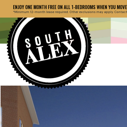
ENJOY ONE MONTH FREE ON ALL 1-BEDROOMS WHEN YOU MOVE 
*Minimum 12-month lease required. Other exclusions may apply. Contact th
Back to floor plans
HEADLINE 
March 27, 2019
HERE AT T