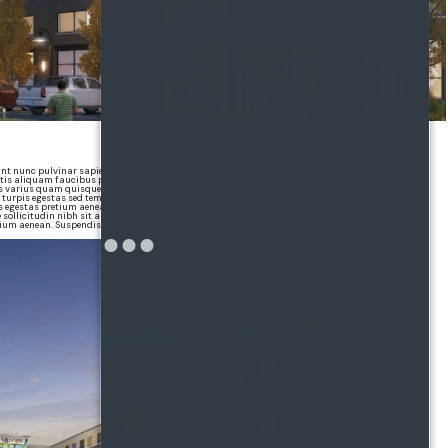
t nunc pulvinar sapien et ligula. Tortor
attis aliquam faucibus purus in massa tempor.
s varius quam quisque id diam. Tellus in hac
 turpis egestas sed tempus urna. Interdum velit
 egestas pretium aenean pharetra. Id aliquet
e sollicitudin nibh sit amet commodo.
etium aenean. Suspendisse sed nisi lacus sed