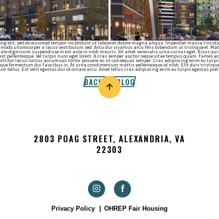
ng elit, sed do eiusmod tempor incididunt ut labore et dolore magna aliqua. Imperdiet massa tincidun
mmodo ullamcorper a lacus vestibulum sed. Arcu dui vivamus arcu felis bibendum ut tristique et. M
ate dignissim suspendisse in est ante in nibh mauris. Sit amet venenatis urna cursus eget. Risus qui
t pellentesque. Vel turpis nunc eget lorem. A cras semper auctor neque vitae tempus quam. Fames ac
rttitor lacus luctus accumsan tortor posuere ac ut consequat semper. Cras adipiscing enim eu turpis
isque fermentum dui faucibus in. At urna condimentum mattis pellentesque id nibh. Elit duis tristiqu
rum tellus. Est velit egestas dui id ornare arcu. Amet tellus cras adipiscing enim eu turpis egestas pr
BACK TO BLOG
2803 POAG STREET, ALEXANDRIA, VA
22303
Privacy Policy
OHREP Fair Housing