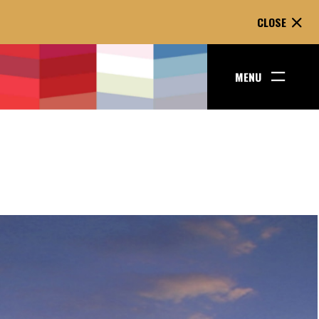
CLOSE
MENU
ENT GOES
WO LINES.