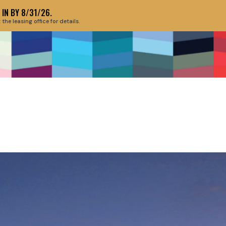
IN BY 8/31/26.
e leasing office for details.
ABOUT THE EV
HIS SPOT OF T