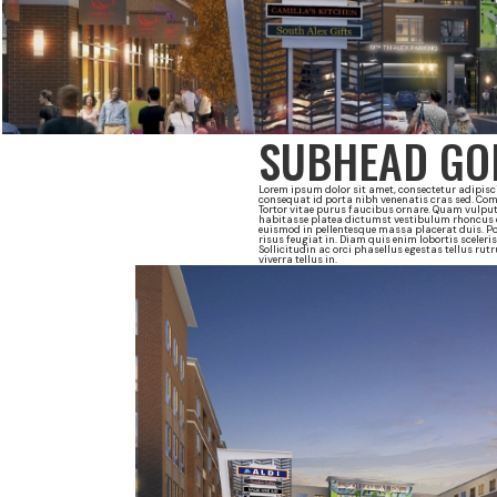
SUBHEAD GOE
Lorem ipsum dolor sit amet, consectetur adipisci
consequat id porta nibh venenatis cras sed. Co
Tortor vitae purus faucibus ornare. Quam vulput
habitasse platea dictumst vestibulum rhoncus es
euismod in pellentesque massa placerat duis. Po
risus feugiat in. Diam quis enim lobortis sceler
Sollicitudin ac orci phasellus egestas tellus rut
viverra tellus in.