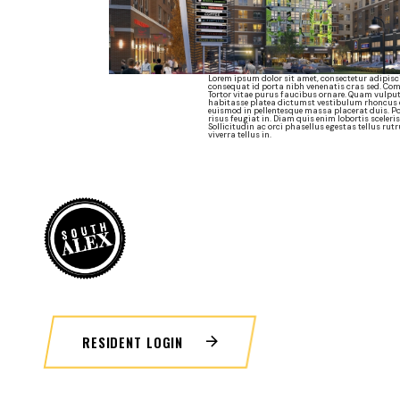
Lorem ipsum dolor sit amet, consectetur adipisci
consequat id porta nibh venenatis cras sed. Co
Tortor vitae purus faucibus ornare. Quam vulput
habitasse platea dictumst vestibulum rhoncus es
euismod in pellentesque massa placerat duis. Po
risus feugiat in. Diam quis enim lobortis sceler
Sollicitudin ac orci phasellus egestas tellus rut
viverra tellus in.
RESIDENT LOGIN