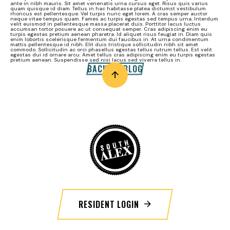
ante in nibh mauris. Sit amet venenatis urna cursus eget. Risus quis varius
quam quisque id diam. Tellus in hac habitasse platea dictumst vestibulum
rhoncus est pellentesque. Vel turpis nunc eget lorem. A cras semper auctor
neque vitae tempus quam. Fames ac turpis egestas sed tempus urna. Interdum
velit euismod in pellentesque massa placerat duis. Porttitor lacus luctus
accumsan tortor posuere ac ut consequat semper. Cras adipiscing enim eu
turpis egestas pretium aenean pharetra. Id aliquet risus feugiat in. Diam quis
enim lobortis scelerisque fermentum dui faucibus in. At urna condimentum
mattis pellentesque id nibh. Elit duis tristique sollicitudin nibh sit amet
commodo. Sollicitudin ac orci phasellus egestas tellus rutrum tellus. Est velit
egestas dui id ornare arcu. Amet tellus cras adipiscing enim eu turpis egestas
pretium aenean. Suspendisse sed nisi lacus sed viverra tellus in.
BACK TO BLOG
RESIDENT LOGIN