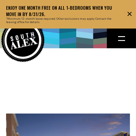
ENJOY ONE MONTH FREE ON ALL 1-BEDROOMS WHEN YOU
MOVE IN BY 8/31/26.
*Minimum 12-month lease required. Other exclusions may apply. Contact the
leasing office for details.
Back to floor plans
March 27, 2019
HEADLINE ABOUT
THE EVENT GOES
HERE AT THIS SPOT
OF TWO LINES.