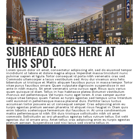
SUBHEAD GOES HERE AT
THIS SPOT.
Lorem ipsum dolor sit amet, consectetur adipiscing elit, sed do eiusmod tempor
incididunt ut labore et dolore magna aliqua. Imperdiet massa tincidunt nunc
pulvinar sapien et ligula. Tortor consequat id porta nibh venenatis cras sed.
Commodo ullamcorper a lacus vestibulum sed. Arcu dui vivamus arcu felis
bibendum ut tristique et. Mattis aliquam faucibus purus in massa tempor. Tortor
vitae purus faucibus ornare. Quam vulputate dignissim suspendisse in est
ante in nibh mauris. Sit amet venenatis urna cursus eget. Risus quis varius
quam quisque id diam. Tellus in hac habitasse platea dictumst vestibulum
rhoncus est pellentesque. Vel turpis nunc eget lorem. A cras semper auctor
neque vitae tempus quam. Fames ac turpis egestas sed tempus urna. Interdum
velit euismod in pellentesque massa placerat duis. Porttitor lacus luctus
accumsan tortor posuere ac ut consequat semper. Cras adipiscing enim eu
turpis egestas pretium aenean pharetra. Id aliquet risus feugiat in. Diam quis
enim lobortis scelerisque fermentum dui faucibus in. At urna condimentum
mattis pellentesque id nibh. Elit duis tristique sollicitudin nibh sit amet
commodo. Sollicitudin ac orci phasellus egestas tellus rutrum tellus. Est velit
egestas dui id ornare arcu. Amet tellus cras adipiscing enim eu turpis egestas
pretium aenean. Suspendisse sed nisi lacus sed viverra tellus in.