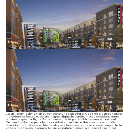
Lorem ipsum dolor sit amet, consectetur adipiscing elit, sed do eiusmod tempor
incididunt ut labore et dolore magna aliqua. Imperdiet massa tincidunt nunc
pulvinar sapien et ligula. Tortor consequat id porta nibh venenatis cras sed.
Commodo ullamcorper a lacus vestibulum sed. Arcu dui vivamus arcu felis
bibendum ut tristique et. Mattis aliquam faucibus purus in massa tempor. Tortor
vitae purus faucibus ornare. Quam vulputate dignissim suspendisse in est