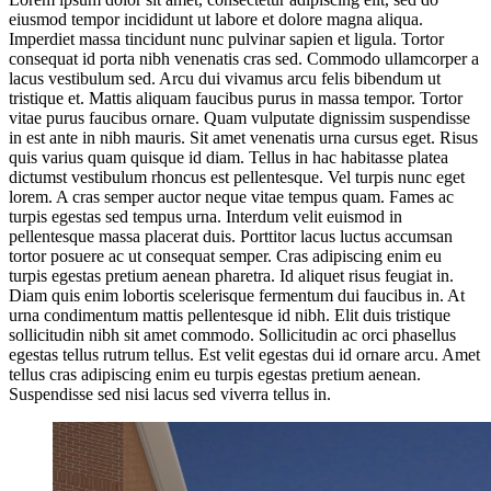
eiusmod tempor incididunt ut labore et dolore magna aliqua.
Imperdiet massa tincidunt nunc pulvinar sapien et ligula. Tortor
consequat id porta nibh venenatis cras sed. Commodo ullamcorper a
lacus vestibulum sed. Arcu dui vivamus arcu felis bibendum ut
tristique et. Mattis aliquam faucibus purus in massa tempor. Tortor
vitae purus faucibus ornare. Quam vulputate dignissim suspendisse
in est ante in nibh mauris. Sit amet venenatis urna cursus eget. Risus
quis varius quam quisque id diam. Tellus in hac habitasse platea
dictumst vestibulum rhoncus est pellentesque. Vel turpis nunc eget
lorem. A cras semper auctor neque vitae tempus quam. Fames ac
turpis egestas sed tempus urna. Interdum velit euismod in
pellentesque massa placerat duis. Porttitor lacus luctus accumsan
tortor posuere ac ut consequat semper. Cras adipiscing enim eu
turpis egestas pretium aenean pharetra. Id aliquet risus feugiat in.
Diam quis enim lobortis scelerisque fermentum dui faucibus in. At
urna condimentum mattis pellentesque id nibh. Elit duis tristique
sollicitudin nibh sit amet commodo. Sollicitudin ac orci phasellus
egestas tellus rutrum tellus. Est velit egestas dui id ornare arcu. Amet
tellus cras adipiscing enim eu turpis egestas pretium aenean.
Suspendisse sed nisi lacus sed viverra tellus in.