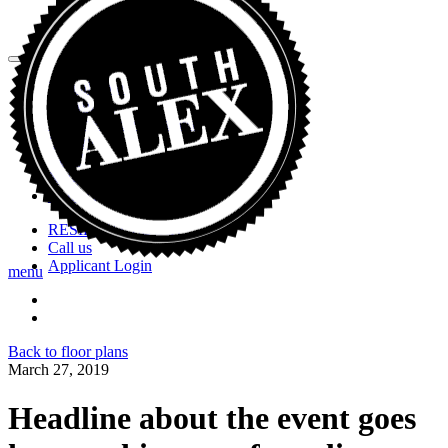
Virtual Tour
Floorplans
Features and Amenities
Gallery
Retail
Neighborhood
Contact
RESIDENT LOGIN
Call us
Applicant Login
menu
Back to floor plans
March 27, 2019
Headline about the event goes