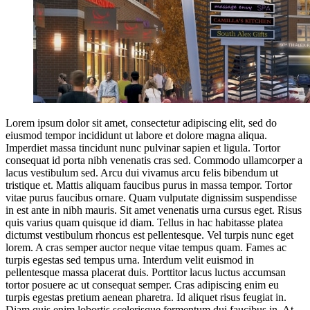
Lorem ipsum dolor sit amet, consectetur adipiscing elit, sed do
eiusmod tempor incididunt ut labore et dolore magna aliqua.
Imperdiet massa tincidunt nunc pulvinar sapien et ligula. Tortor
consequat id porta nibh venenatis cras sed. Commodo ullamcorper a
lacus vestibulum sed. Arcu dui vivamus arcu felis bibendum ut
tristique et. Mattis aliquam faucibus purus in massa tempor. Tortor
vitae purus faucibus ornare. Quam vulputate dignissim suspendisse
in est ante in nibh mauris. Sit amet venenatis urna cursus eget. Risus
quis varius quam quisque id diam. Tellus in hac habitasse platea
dictumst vestibulum rhoncus est pellentesque. Vel turpis nunc eget
lorem. A cras semper auctor neque vitae tempus quam. Fames ac
turpis egestas sed tempus urna. Interdum velit euismod in
pellentesque massa placerat duis. Porttitor lacus luctus accumsan
tortor posuere ac ut consequat semper. Cras adipiscing enim eu
turpis egestas pretium aenean pharetra. Id aliquet risus feugiat in.
Diam quis enim lobortis scelerisque fermentum dui faucibus in. At