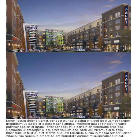
Lorem ipsum dolor sit amet, consectetur adipiscing elit, sed do eiusmod tempor
incididunt ut labore et dolore magna aliqua. Imperdiet massa tincidunt nunc
pulvinar sapien et ligula. Tortor consequat id porta nibh venenatis cras sed.
Commodo ullamcorper a lacus vestibulum sed. Arcu dui vivamus arcu felis
bibendum ut tristique et. Mattis aliquam faucibus purus in massa tempor. Tortor
vitae purus faucibus ornare. Quam vulputate dignissim suspendisse in est