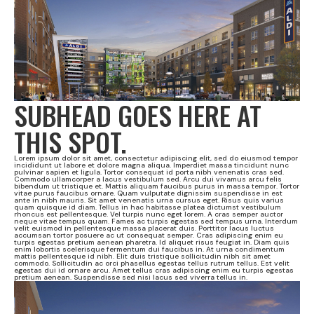
SUBHEAD GOES HERE AT
THIS SPOT.
Lorem ipsum dolor sit amet, consectetur adipiscing elit, sed do eiusmod tempor
incididunt ut labore et dolore magna aliqua. Imperdiet massa tincidunt nunc
pulvinar sapien et ligula. Tortor consequat id porta nibh venenatis cras sed.
Commodo ullamcorper a lacus vestibulum sed. Arcu dui vivamus arcu felis
bibendum ut tristique et. Mattis aliquam faucibus purus in massa tempor. Tortor
vitae purus faucibus ornare. Quam vulputate dignissim suspendisse in est
ante in nibh mauris. Sit amet venenatis urna cursus eget. Risus quis varius
quam quisque id diam. Tellus in hac habitasse platea dictumst vestibulum
rhoncus est pellentesque. Vel turpis nunc eget lorem. A cras semper auctor
neque vitae tempus quam. Fames ac turpis egestas sed tempus urna. Interdum
velit euismod in pellentesque massa placerat duis. Porttitor lacus luctus
accumsan tortor posuere ac ut consequat semper. Cras adipiscing enim eu
turpis egestas pretium aenean pharetra. Id aliquet risus feugiat in. Diam quis
enim lobortis scelerisque fermentum dui faucibus in. At urna condimentum
mattis pellentesque id nibh. Elit duis tristique sollicitudin nibh sit amet
commodo. Sollicitudin ac orci phasellus egestas tellus rutrum tellus. Est velit
egestas dui id ornare arcu. Amet tellus cras adipiscing enim eu turpis egestas
pretium aenean. Suspendisse sed nisi lacus sed viverra tellus in.