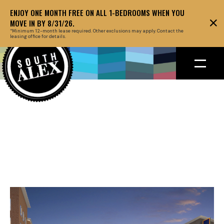
ENJOY ONE MONTH FREE ON ALL 1-BEDROOMS WHEN YOU
MOVE IN BY 8/31/26.
*Minimum 12-month lease required. Other exclusions may apply. Contact the
leasing office for details.
Back to floor plans
March 27, 2019
HEADLINE ABOUT
THE EVENT GOES
HERE AT THIS SPOT
OF TWO LINES.