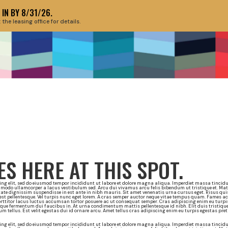
IN BY 8/31/26.
e leasing office for details.
ABOUT THE EV
HIS SPOT OF T
S HERE AT THIS SPOT.
ng elit, sed do eiusmod tempor incididunt ut labore et dolore magna aliqua. Imperdiet massa tincidun
mmodo ullamcorper a lacus vestibulum sed. Arcu dui vivamus arcu felis bibendum ut tristique et. M
ate dignissim suspendisse in est ante in nibh mauris. Sit amet venenatis urna cursus eget. Risus qui
t pellentesque. Vel turpis nunc eget lorem. A cras semper auctor neque vitae tempus quam. Fames ac
rttitor lacus luctus accumsan tortor posuere ac ut consequat semper. Cras adipiscing enim eu turpis
isque fermentum dui faucibus in. At urna condimentum mattis pellentesque id nibh. Elit duis tristiqu
rum tellus. Est velit egestas dui id ornare arcu. Amet tellus cras adipiscing enim eu turpis egestas pr
ng elit, sed do eiusmod tempor incididunt ut labore et dolore magna aliqua. Imperdiet massa tincidun