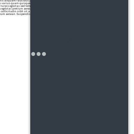
attis aliquam faucibus purus in massa tempor.
s varius quam quisque id diam. Tellus in hac
 turpis egestas sed tempus urna. Interdum velit
 egestas pretium aenean pharetra. Id aliquet
e sollicitudin nibh sit amet commodo.
etium aenean. Suspendisse sed nisi lacus sed