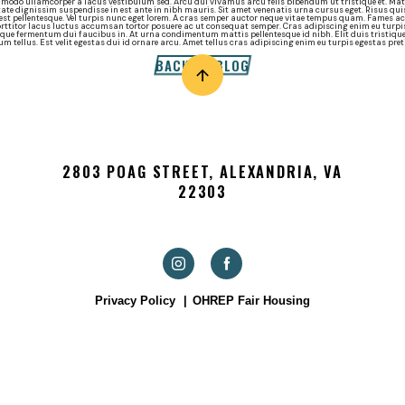
mmodo ullamcorper a lacus vestibulum sed. Arcu dui vivamus arcu felis bibendum ut tristique et. M
ate dignissim suspendisse in est ante in nibh mauris. Sit amet venenatis urna cursus eget. Risus qui
t pellentesque. Vel turpis nunc eget lorem. A cras semper auctor neque vitae tempus quam. Fames ac
rttitor lacus luctus accumsan tortor posuere ac ut consequat semper. Cras adipiscing enim eu turpis
isque fermentum dui faucibus in. At urna condimentum mattis pellentesque id nibh. Elit duis tristiqu
rum tellus. Est velit egestas dui id ornare arcu. Amet tellus cras adipiscing enim eu turpis egestas pr
BACK TO BLOG
2803 POAG STREET, ALEXANDRIA, VA
22303
Privacy Policy
OHREP Fair Housing