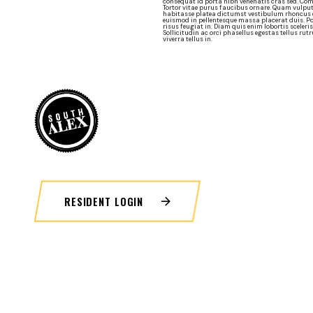
consequat id porta nibh venenatis cras sed. Co
Tortor vitae purus faucibus ornare. Quam vulput
habitasse platea dictumst vestibulum rhoncus es
euismod in pellentesque massa placerat duis. Po
risus feugiat in. Diam quis enim lobortis sceler
Sollicitudin ac orci phasellus egestas tellus rut
viverra tellus in.
RESIDENT LOGIN