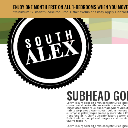
ENJOY ONE MONTH FREE ON ALL 1-BEDROOMS WHEN YOU MOVE 
*Minimum 12-month lease required. Other exclusions may apply. Contact th
Back to floor plans
HEADLINE 
March 27, 2019
HERE AT T
SUBHEAD GOE
Lorem ipsum dolor sit amet, consectetur adipisci
consequat id porta nibh venenatis cras sed. Co
Tortor vitae purus faucibus ornare. Quam vulput
habitasse platea dictumst vestibulum rhoncus es
euismod in pellentesque massa placerat duis. Po
risus feugiat in. Diam quis enim lobortis sceler
Sollicitudin ac orci phasellus egestas tellus rut
viverra tellus in.
Lorem ipsum dolor sit amet, consectetur adipisci