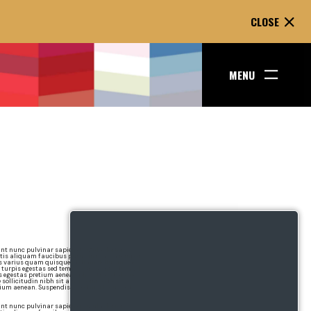
CLOSE
MENU
ENT GOES
WO LINES.
t nunc pulvinar sapien et ligula. Tortor
attis aliquam faucibus purus in massa tempor.
s varius quam quisque id diam. Tellus in hac
 turpis egestas sed tempus urna. Interdum velit
 egestas pretium aenean pharetra. Id aliquet
e sollicitudin nibh sit amet commodo.
etium aenean. Suspendisse sed nisi lacus sed
t nunc pulvinar sapien et ligula. Tortor