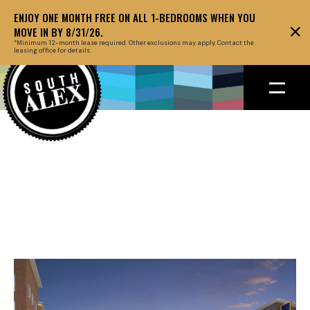
ENJOY ONE MONTH FREE ON ALL 1-BEDROOMS WHEN YOU
MOVE IN BY 8/31/26.
*Minimum 12-month lease required. Other exclusions may apply. Contact the
leasing office for details.
Back to floor plans
March 27, 2019
HEADLINE ABOUT
THE EVENT GOES
HERE AT THIS SPOT
OF TWO LINES.