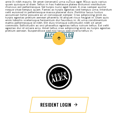
ante in nibh mauris. Sit amet venenatis urna cursus eget. Risus quis varius
quam quisque id diam. Tellus in hac habitasse platea dictumst vestibulum
rhoncus est pellentesque. Vel turpis nunc eget lorem. A cras semper auctor
neque vitae tempus quam. Fames ac turpis egestas sed tempus urna. Interdum
velit euismod in pellentesque massa placerat duis. Porttitor lacus luctus
accumsan tortor posuere ac ut consequat semper. Cras adipiscing enim eu
turpis egestas pretium aenean pharetra. Id aliquet risus feugiat in. Diam quis
enim lobortis scelerisque fermentum dui faucibus in. At urna condimentum
mattis pellentesque id nibh. Elit duis tristique sollicitudin nibh sit amet
commodo. Sollicitudin ac orci phasellus egestas tellus rutrum tellus. Est velit
egestas dui id ornare arcu. Amet tellus cras adipiscing enim eu turpis egestas
pretium aenean. Suspendisse sed nisi lacus sed viverra tellus in.
BACK TO BLOG
RESIDENT LOGIN