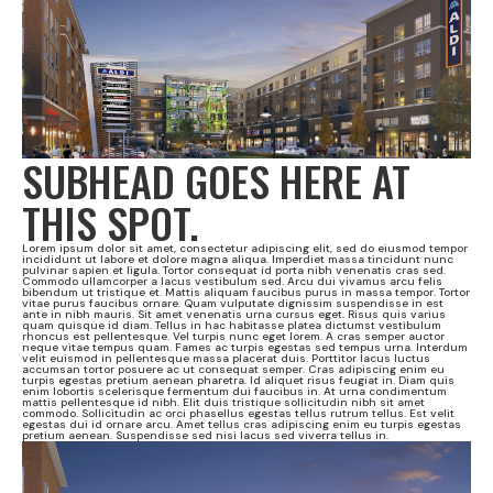
SUBHEAD GOES HERE AT
THIS SPOT.
Lorem ipsum dolor sit amet, consectetur adipiscing elit, sed do eiusmod tempor
incididunt ut labore et dolore magna aliqua. Imperdiet massa tincidunt nunc
pulvinar sapien et ligula. Tortor consequat id porta nibh venenatis cras sed.
Commodo ullamcorper a lacus vestibulum sed. Arcu dui vivamus arcu felis
bibendum ut tristique et. Mattis aliquam faucibus purus in massa tempor. Tortor
vitae purus faucibus ornare. Quam vulputate dignissim suspendisse in est
ante in nibh mauris. Sit amet venenatis urna cursus eget. Risus quis varius
quam quisque id diam. Tellus in hac habitasse platea dictumst vestibulum
rhoncus est pellentesque. Vel turpis nunc eget lorem. A cras semper auctor
neque vitae tempus quam. Fames ac turpis egestas sed tempus urna. Interdum
velit euismod in pellentesque massa placerat duis. Porttitor lacus luctus
accumsan tortor posuere ac ut consequat semper. Cras adipiscing enim eu
turpis egestas pretium aenean pharetra. Id aliquet risus feugiat in. Diam quis
enim lobortis scelerisque fermentum dui faucibus in. At urna condimentum
mattis pellentesque id nibh. Elit duis tristique sollicitudin nibh sit amet
commodo. Sollicitudin ac orci phasellus egestas tellus rutrum tellus. Est velit
egestas dui id ornare arcu. Amet tellus cras adipiscing enim eu turpis egestas
pretium aenean. Suspendisse sed nisi lacus sed viverra tellus in.