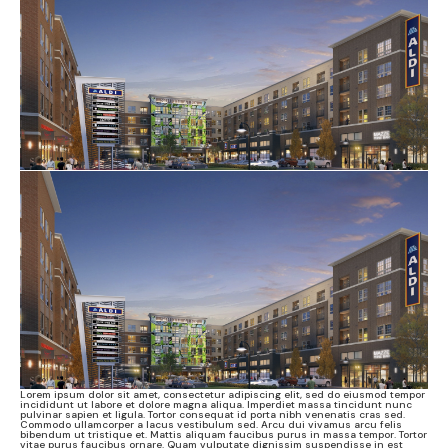
Lorem ipsum dolor sit amet, consectetur adipiscing elit, sed do eiusmod tempor
incididunt ut labore et dolore magna aliqua. Imperdiet massa tincidunt nunc
pulvinar sapien et ligula. Tortor consequat id porta nibh venenatis cras sed.
Commodo ullamcorper a lacus vestibulum sed. Arcu dui vivamus arcu felis
bibendum ut tristique et. Mattis aliquam faucibus purus in massa tempor. Tortor
vitae purus faucibus ornare. Quam vulputate dignissim suspendisse in est