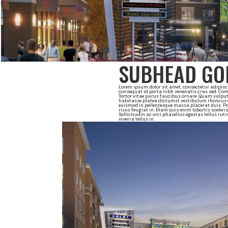
SUBHEAD GOE
Lorem ipsum dolor sit amet, consectetur adipisci
consequat id porta nibh venenatis cras sed. Co
Tortor vitae purus faucibus ornare. Quam vulput
habitasse platea dictumst vestibulum rhoncus es
euismod in pellentesque massa placerat duis. Po
risus feugiat in. Diam quis enim lobortis sceler
Sollicitudin ac orci phasellus egestas tellus rut
viverra tellus in.