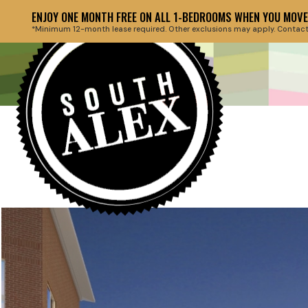
ENJOY ONE MONTH FREE ON ALL 1-BEDROOMS WHEN YOU MOVE 
*Minimum 12-month lease required. Other exclusions may apply. Contact th
Back to floor plans
HEADLINE 
March 27, 2019
HERE AT T