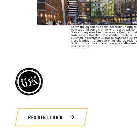
Lorem ipsum dolor sit amet, consectetur adipisci
consequat id porta nibh venenatis cras sed. Co
Tortor vitae purus faucibus ornare. Quam vulput
habitasse platea dictumst vestibulum rhoncus es
euismod in pellentesque massa placerat duis. Po
risus feugiat in. Diam quis enim lobortis sceler
Sollicitudin ac orci phasellus egestas tellus rut
viverra tellus in.
RESIDENT LOGIN