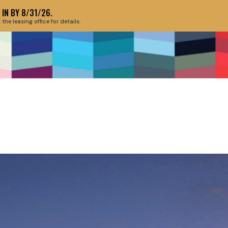
IN BY 8/31/26.
e leasing office for details.
ABOUT THE EV
HIS SPOT OF T