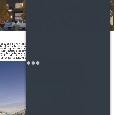
t nunc pulvinar sapien et ligula. Tortor
attis aliquam faucibus purus in massa tempor.
s varius quam quisque id diam. Tellus in hac
 turpis egestas sed tempus urna. Interdum velit
 egestas pretium aenean pharetra. Id aliquet
e sollicitudin nibh sit amet commodo.
etium aenean. Suspendisse sed nisi lacus sed