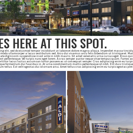
S HERE AT THIS SPOT.
ng elit, sed do eiusmod tempor incididunt ut labore et dolore magna aliqua. Imperdiet massa tincidun
mmodo ullamcorper a lacus vestibulum sed. Arcu dui vivamus arcu felis bibendum ut tristique et. M
ate dignissim suspendisse in est ante in nibh mauris. Sit amet venenatis urna cursus eget. Risus qui
t pellentesque. Vel turpis nunc eget lorem. A cras semper auctor neque vitae tempus quam. Fames ac
rttitor lacus luctus accumsan tortor posuere ac ut consequat semper. Cras adipiscing enim eu turpis
isque fermentum dui faucibus in. At urna condimentum mattis pellentesque id nibh. Elit duis tristiqu
rum tellus. Est velit egestas dui id ornare arcu. Amet tellus cras adipiscing enim eu turpis egestas pr