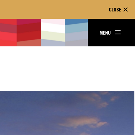
CLOSE
MENU
ENT GOES
WO LINES.