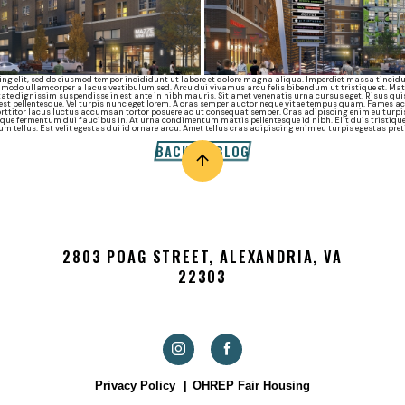
ng elit, sed do eiusmod tempor incididunt ut labore et dolore magna aliqua. Imperdiet massa tincidun
mmodo ullamcorper a lacus vestibulum sed. Arcu dui vivamus arcu felis bibendum ut tristique et. M
ate dignissim suspendisse in est ante in nibh mauris. Sit amet venenatis urna cursus eget. Risus qui
t pellentesque. Vel turpis nunc eget lorem. A cras semper auctor neque vitae tempus quam. Fames ac
rttitor lacus luctus accumsan tortor posuere ac ut consequat semper. Cras adipiscing enim eu turpis
isque fermentum dui faucibus in. At urna condimentum mattis pellentesque id nibh. Elit duis tristiqu
rum tellus. Est velit egestas dui id ornare arcu. Amet tellus cras adipiscing enim eu turpis egestas pr
BACK TO BLOG
2803 POAG STREET, ALEXANDRIA, VA
22303
Privacy Policy
OHREP Fair Housing