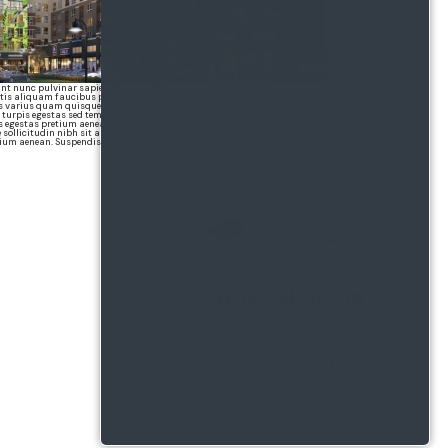
t nunc pulvinar sapien et ligula. Tortor
attis aliquam faucibus purus in massa tempor.
s varius quam quisque id diam. Tellus in hac
 turpis egestas sed tempus urna. Interdum velit
 egestas pretium aenean pharetra. Id aliquet
e sollicitudin nibh sit amet commodo.
etium aenean. Suspendisse sed nisi lacus sed