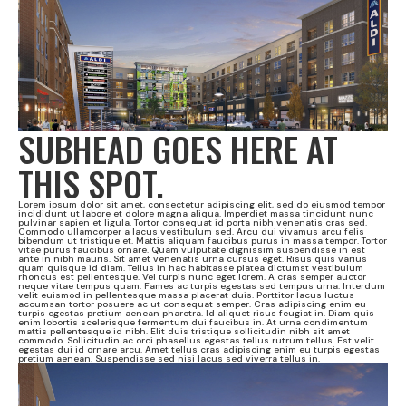
SUBHEAD GOES HERE AT
THIS SPOT.
Lorem ipsum dolor sit amet, consectetur adipiscing elit, sed do eiusmod tempor
incididunt ut labore et dolore magna aliqua. Imperdiet massa tincidunt nunc
pulvinar sapien et ligula. Tortor consequat id porta nibh venenatis cras sed.
Commodo ullamcorper a lacus vestibulum sed. Arcu dui vivamus arcu felis
bibendum ut tristique et. Mattis aliquam faucibus purus in massa tempor. Tortor
vitae purus faucibus ornare. Quam vulputate dignissim suspendisse in est
ante in nibh mauris. Sit amet venenatis urna cursus eget. Risus quis varius
quam quisque id diam. Tellus in hac habitasse platea dictumst vestibulum
rhoncus est pellentesque. Vel turpis nunc eget lorem. A cras semper auctor
neque vitae tempus quam. Fames ac turpis egestas sed tempus urna. Interdum
velit euismod in pellentesque massa placerat duis. Porttitor lacus luctus
accumsan tortor posuere ac ut consequat semper. Cras adipiscing enim eu
turpis egestas pretium aenean pharetra. Id aliquet risus feugiat in. Diam quis
enim lobortis scelerisque fermentum dui faucibus in. At urna condimentum
mattis pellentesque id nibh. Elit duis tristique sollicitudin nibh sit amet
commodo. Sollicitudin ac orci phasellus egestas tellus rutrum tellus. Est velit
egestas dui id ornare arcu. Amet tellus cras adipiscing enim eu turpis egestas
pretium aenean. Suspendisse sed nisi lacus sed viverra tellus in.