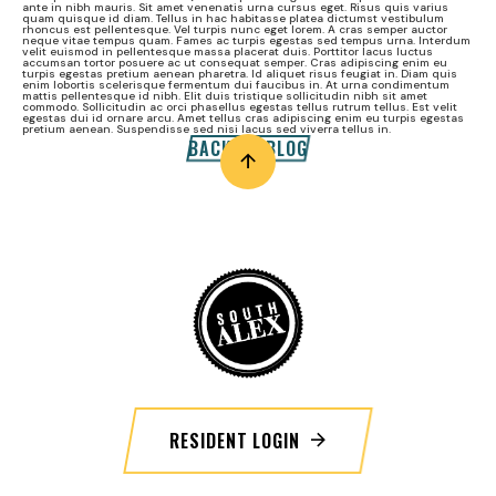
ante in nibh mauris. Sit amet venenatis urna cursus eget. Risus quis varius
quam quisque id diam. Tellus in hac habitasse platea dictumst vestibulum
rhoncus est pellentesque. Vel turpis nunc eget lorem. A cras semper auctor
neque vitae tempus quam. Fames ac turpis egestas sed tempus urna. Interdum
velit euismod in pellentesque massa placerat duis. Porttitor lacus luctus
accumsan tortor posuere ac ut consequat semper. Cras adipiscing enim eu
turpis egestas pretium aenean pharetra. Id aliquet risus feugiat in. Diam quis
enim lobortis scelerisque fermentum dui faucibus in. At urna condimentum
mattis pellentesque id nibh. Elit duis tristique sollicitudin nibh sit amet
commodo. Sollicitudin ac orci phasellus egestas tellus rutrum tellus. Est velit
egestas dui id ornare arcu. Amet tellus cras adipiscing enim eu turpis egestas
pretium aenean. Suspendisse sed nisi lacus sed viverra tellus in.
BACK TO BLOG
RESIDENT LOGIN