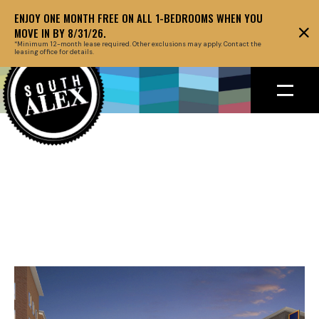
ENJOY ONE MONTH FREE ON ALL 1-BEDROOMS WHEN YOU
MOVE IN BY 8/31/26.
*Minimum 12-month lease required. Other exclusions may apply. Contact the
leasing office for details.
Back to floor plans
March 27, 2019
HEADLINE ABOUT
THE EVENT GOES
HERE AT THIS SPOT
OF TWO LINES.