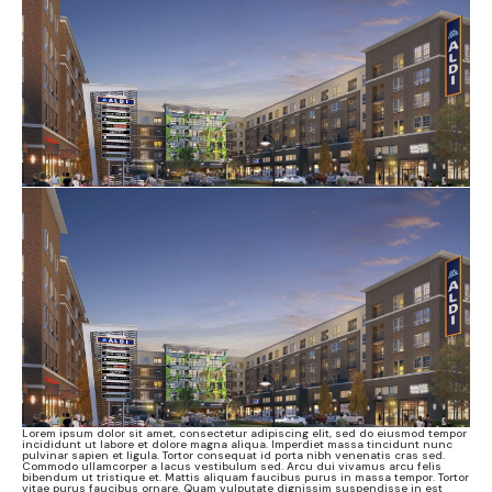
Lorem ipsum dolor sit amet, consectetur adipiscing elit, sed do eiusmod tempor
incididunt ut labore et dolore magna aliqua. Imperdiet massa tincidunt nunc
pulvinar sapien et ligula. Tortor consequat id porta nibh venenatis cras sed.
Commodo ullamcorper a lacus vestibulum sed. Arcu dui vivamus arcu felis
bibendum ut tristique et. Mattis aliquam faucibus purus in massa tempor. Tortor
vitae purus faucibus ornare. Quam vulputate dignissim suspendisse in est