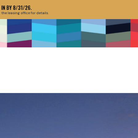
IN BY 8/31/26.
e leasing office for details.
ABOUT THE EV
HIS SPOT OF T