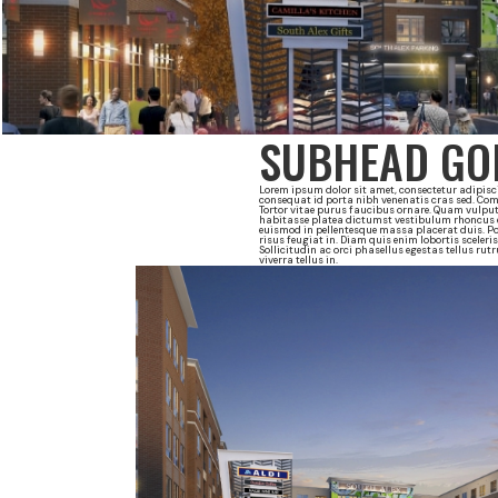
SUBHEAD GOE
Lorem ipsum dolor sit amet, consectetur adipisci
consequat id porta nibh venenatis cras sed. Co
Tortor vitae purus faucibus ornare. Quam vulput
habitasse platea dictumst vestibulum rhoncus es
euismod in pellentesque massa placerat duis. Po
risus feugiat in. Diam quis enim lobortis sceler
Sollicitudin ac orci phasellus egestas tellus rut
viverra tellus in.