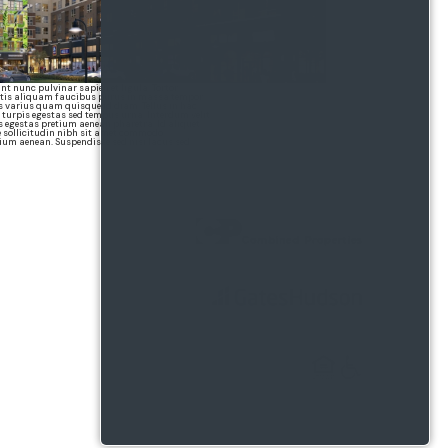
t nunc pulvinar sapien et ligula. Tortor
attis aliquam faucibus purus in massa tempor.
s varius quam quisque id diam. Tellus in hac
 turpis egestas sed tempus urna. Interdum velit
 egestas pretium aenean pharetra. Id aliquet
e sollicitudin nibh sit amet commodo.
etium aenean. Suspendisse sed nisi lacus sed