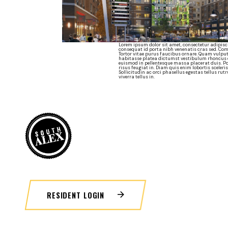
Lorem ipsum dolor sit amet, consectetur adipisci
consequat id porta nibh venenatis cras sed. Co
Tortor vitae purus faucibus ornare. Quam vulput
habitasse platea dictumst vestibulum rhoncus es
euismod in pellentesque massa placerat duis. Po
risus feugiat in. Diam quis enim lobortis sceler
Sollicitudin ac orci phasellus egestas tellus rut
viverra tellus in.
RESIDENT LOGIN