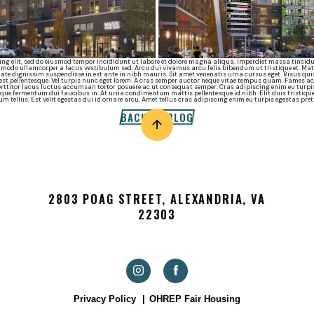
ng elit, sed do eiusmod tempor incididunt ut labore et dolore magna aliqua. Imperdiet massa tincidun
mmodo ullamcorper a lacus vestibulum sed. Arcu dui vivamus arcu felis bibendum ut tristique et. M
ate dignissim suspendisse in est ante in nibh mauris. Sit amet venenatis urna cursus eget. Risus qui
t pellentesque. Vel turpis nunc eget lorem. A cras semper auctor neque vitae tempus quam. Fames ac
rttitor lacus luctus accumsan tortor posuere ac ut consequat semper. Cras adipiscing enim eu turpis
isque fermentum dui faucibus in. At urna condimentum mattis pellentesque id nibh. Elit duis tristiqu
rum tellus. Est velit egestas dui id ornare arcu. Amet tellus cras adipiscing enim eu turpis egestas pr
BACK TO BLOG
2803 POAG STREET, ALEXANDRIA, VA
22303
Privacy Policy
OHREP Fair Housing