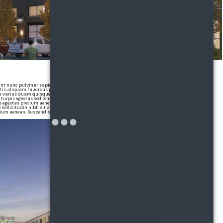
t nunc pulvinar sapien et ligula. Tortor
attis aliquam faucibus purus in massa tempor.
s varius quam quisque id diam. Tellus in hac
 turpis egestas sed tempus urna. Interdum velit
 egestas pretium aenean pharetra. Id aliquet
e sollicitudin nibh sit amet commodo.
etium aenean. Suspendisse sed nisi lacus sed