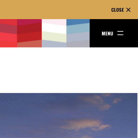
CLOSE
MENU
ENT GOES
WO LINES.