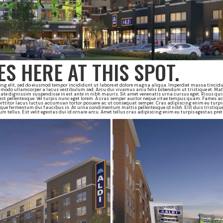
S HERE AT THIS SPOT.
ng elit, sed do eiusmod tempor incididunt ut labore et dolore magna aliqua. Imperdiet massa tincidun
mmodo ullamcorper a lacus vestibulum sed. Arcu dui vivamus arcu felis bibendum ut tristique et. M
ate dignissim suspendisse in est ante in nibh mauris. Sit amet venenatis urna cursus eget. Risus qui
t pellentesque. Vel turpis nunc eget lorem. A cras semper auctor neque vitae tempus quam. Fames ac
rttitor lacus luctus accumsan tortor posuere ac ut consequat semper. Cras adipiscing enim eu turpis
isque fermentum dui faucibus in. At urna condimentum mattis pellentesque id nibh. Elit duis tristiqu
rum tellus. Est velit egestas dui id ornare arcu. Amet tellus cras adipiscing enim eu turpis egestas pr