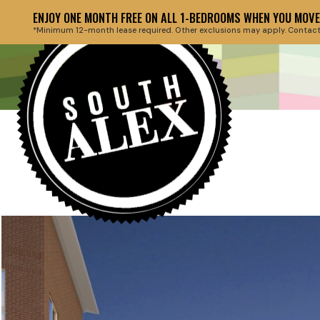
ENJOY ONE MONTH FREE ON ALL 1-BEDROOMS WHEN YOU MOVE 
*Minimum 12-month lease required. Other exclusions may apply. Contact th
Back to floor plans
HEADLINE 
March 27, 2019
HERE AT T