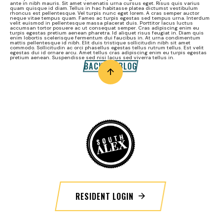
ante in nibh mauris. Sit amet venenatis urna cursus eget. Risus quis varius
quam quisque id diam. Tellus in hac habitasse platea dictumst vestibulum
rhoncus est pellentesque. Vel turpis nunc eget lorem. A cras semper auctor
neque vitae tempus quam. Fames ac turpis egestas sed tempus urna. Interdum
velit euismod in pellentesque massa placerat duis. Porttitor lacus luctus
accumsan tortor posuere ac ut consequat semper. Cras adipiscing enim eu
turpis egestas pretium aenean pharetra. Id aliquet risus feugiat in. Diam quis
enim lobortis scelerisque fermentum dui faucibus in. At urna condimentum
mattis pellentesque id nibh. Elit duis tristique sollicitudin nibh sit amet
commodo. Sollicitudin ac orci phasellus egestas tellus rutrum tellus. Est velit
egestas dui id ornare arcu. Amet tellus cras adipiscing enim eu turpis egestas
pretium aenean. Suspendisse sed nisi lacus sed viverra tellus in.
BACK TO BLOG
RESIDENT LOGIN