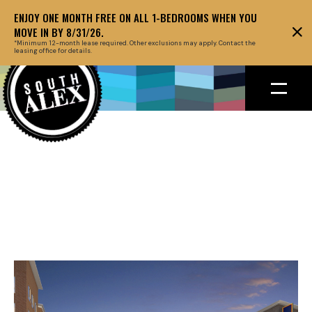
ENJOY ONE MONTH FREE ON ALL 1-BEDROOMS WHEN YOU
MOVE IN BY 8/31/26.
*Minimum 12-month lease required. Other exclusions may apply. Contact the
leasing office for details.
Back to floor plans
March 27, 2019
HEADLINE ABOUT
THE EVENT GOES
HERE AT THIS SPOT
OF TWO LINES.