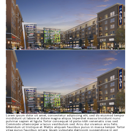
Lorem ipsum dolor sit amet, consectetur adipiscing elit, sed do eiusmod tempor
incididunt ut labore et dolore magna aliqua. Imperdiet massa tincidunt nunc
pulvinar sapien et ligula. Tortor consequat id porta nibh venenatis cras sed.
Commodo ullamcorper a lacus vestibulum sed. Arcu dui vivamus arcu felis
bibendum ut tristique et. Mattis aliquam faucibus purus in massa tempor. Tortor
vitae purus faucibus ornare. Quam vulputate dignissim suspendisse in est