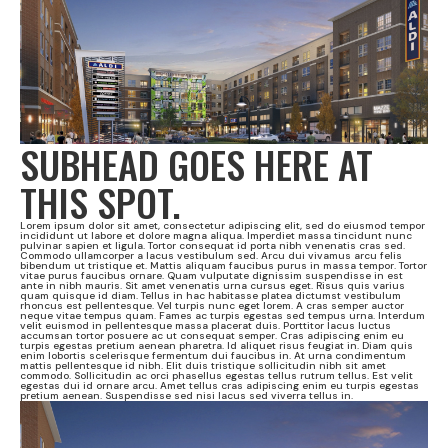
SUBHEAD GOES HERE AT
THIS SPOT.
Lorem ipsum dolor sit amet, consectetur adipiscing elit, sed do eiusmod tempor
incididunt ut labore et dolore magna aliqua. Imperdiet massa tincidunt nunc
pulvinar sapien et ligula. Tortor consequat id porta nibh venenatis cras sed.
Commodo ullamcorper a lacus vestibulum sed. Arcu dui vivamus arcu felis
bibendum ut tristique et. Mattis aliquam faucibus purus in massa tempor. Tortor
vitae purus faucibus ornare. Quam vulputate dignissim suspendisse in est
ante in nibh mauris. Sit amet venenatis urna cursus eget. Risus quis varius
quam quisque id diam. Tellus in hac habitasse platea dictumst vestibulum
rhoncus est pellentesque. Vel turpis nunc eget lorem. A cras semper auctor
neque vitae tempus quam. Fames ac turpis egestas sed tempus urna. Interdum
velit euismod in pellentesque massa placerat duis. Porttitor lacus luctus
accumsan tortor posuere ac ut consequat semper. Cras adipiscing enim eu
turpis egestas pretium aenean pharetra. Id aliquet risus feugiat in. Diam quis
enim lobortis scelerisque fermentum dui faucibus in. At urna condimentum
mattis pellentesque id nibh. Elit duis tristique sollicitudin nibh sit amet
commodo. Sollicitudin ac orci phasellus egestas tellus rutrum tellus. Est velit
egestas dui id ornare arcu. Amet tellus cras adipiscing enim eu turpis egestas
pretium aenean. Suspendisse sed nisi lacus sed viverra tellus in.